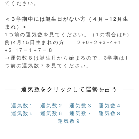
てください。
＜３学期中には誕生日がない方（４月～12月生
まれ）＞
1つ前の運気数を見てください。（1の場合は9）
例
)4
月
15
日生まれの方 ２
+0+
２
+3
+
4
+
１
+
5
=17＝1＋7＝８
→運気数８は誕生月から始まるので、3学期は1
つ前の運気数７を見てください。
運気数をクリックして運勢を占う
運気数１
運気数２
運気数３
運気数４
運気数５
運気数６
運気数７
運気数８
運気数９