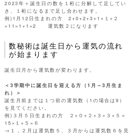
2023年＋誕生日の数を１桁に分解して足してい
き、１桁になるまで足し合わせます。
例)
1
月
12
日生まれの方
2+0+2+
3
+
1
+
１
+
２
=
11
=1+
1
=
2 運気数２になります
数秘術は誕生日から運気の流れ
が始まります
誕生日月から運気数が変わります。
＜3学期中に誕生日を迎える方（1月～3月生ま
れ）＞
誕生月前までは１つ前の運気数（1の場合は9）
を見てください。
例)３月５日生まれの方 ２+０+２+３+３+５＝
15=１+５=６
→１，２月は運気数５、３月からは運気数６を見