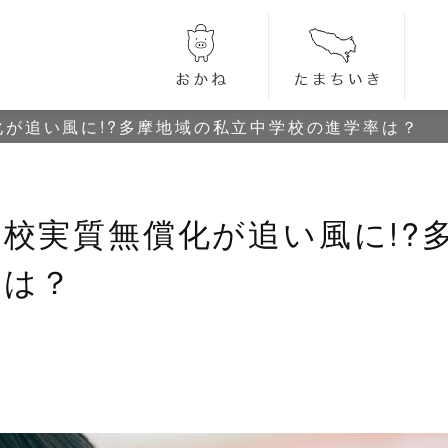
が追い風に!?多摩地域の私立中学校の進学率は？
校実質無償化が追い風に!?
率は？