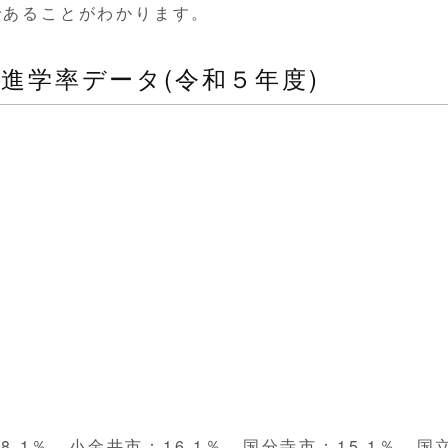
であることがわかります。
進学率データ(令和５年度)
8.1％、小金井市：16.1％、国分寺市：15.1％、国