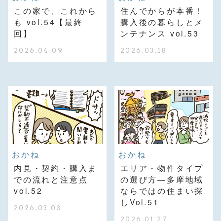
この家で、これから
住んでからが本番！
も vol.54【最終
購入後の暮らしとメ
回】
ンテナンス vol.53
2026.04.09
2026.03.18
おかね
おかね
内見・契約・購入ま
エリア・物件タイプ
での流れと注意点
の選び方―多摩地域
vol.52
ならではの住まい探
しVol.51
2026.03.03
2026.01.27