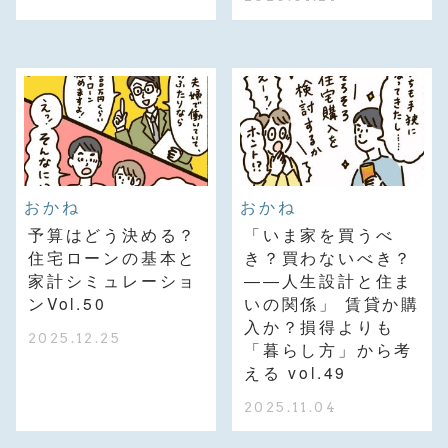
おかね
おかね
予算はどう決める？
「いま家を買うべ
住宅ローンの基本と
き？買わないべき？
家計シミュレーショ
――人生設計と住ま
ンVol.50
いの関係」 賃貸か購
入か？損得よりも
2025.12.25
「暮らし方」から考
える vol.49
2025.11.04