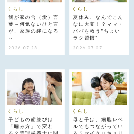
くらし
くらし
我が家の合（愛）言
夏休み、なんでこん
葉～何気ないひと言
なに大変！？ママ・
が、家族の絆になる
パパを救う"ちょい
～
ラク習慣"
2026.07.28
2026.07.07
くらし
くらし
子どもの歯並びは
母と子は、細胞レベ
「噛み方」で変わ
ルでもつながってい
る？管理栄養士に聞
る？マイクロキメリ