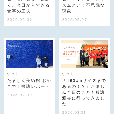
く、今日からできる
ズムという不思議な
食事の工夫
現象
2026.06.02
2026.05.07
くらし
くらし
たましん美術館 おや
「160cmサイズまで
こで！探訪レポート
あるの！？」たまし
ん本店のこども服譲
2026.04.09
渡会に行ってきまし
た
2026.03.31