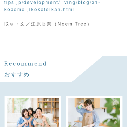
tips.jp/development/living/blog/31-
kodomo-jikokoteikan.html
取材・文／江原香奈（Neem Tree）
Recommend
おすすめ